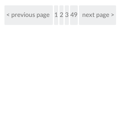
< previous page
1
2
3
49
next page >