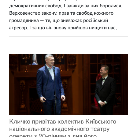
демократичних свобод. І завжди за них боролися.
Верховенство закону, прав та свобод кожного
громадянина — те, що зневажає російський
агресор. І за що він знову прийшов нищити нас,
Кличко привітав колектив Київського
національного академічного театру
оперети з 90-річчям з дня його