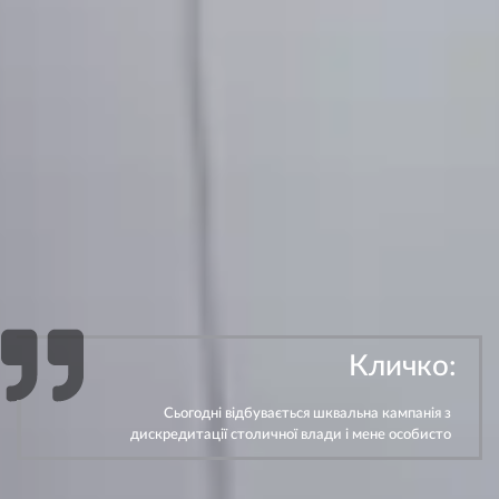
Кличко:
Сьогодні відбувається шквальна кампанія з
дискредитації столичної влади і мене особисто