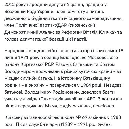
2012 року народний депутат України, працюю у
Верховній Раді України, член комітету з питань
державного будівництва та місцевого самоврядування,
член Політичної партії «УДАР (Український
Демократичний Альянс за Реформи) Віталія Кличка» та
голова депутатської фракції цієї партії.
Народився в родині військового авіатора і вчительки 19
липня 1971 року в селищі Біловодське Московського
району Киргизької РСР. Разом з батьками та братом
Володимиром проживали в різних куточках країни – за
місцем служби батька. На історичну Батьківщину
родини – в Україну – повернулися у 1984 році. Невдовзі
батькові, Володимиру Родіоновичу, довелося брати
участь у ліквідації наслідків аварії на ЧАЕС. З життя він
пішов передчасно. Мама, Надія Улянівна, пенсіонер.
Київську загальноосвітню школу № 69 закінчив у 1988
році. Після служби в армії (1989 – 1991 рр., Умань,