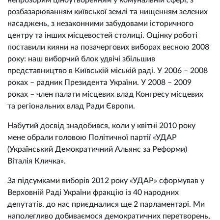
непрозорим ціноутворенням у комунальній сфері, з
розбазарюванням київської землі та нищенням зелених
насаджень, з незаконними забудовами історичного
центру та інших місцевостей столиці. Оцінку роботі
поставили кияни на позачергових виборах весною 2008
року: наш виборчий блок удвічі збільшив
представництво в Київській міській раді. У 2006 – 2008
роках – радник Президента України. У 2008 – 2009
роках – член палати місцевих влад Конгресу місцевих
та регіональних влад Ради Європи.
Набутий досвід знадобився, коли у квітні 2010 року
мене обрали головою Політичної партії «УДАР
(Український Демократичний Альянс за Реформи)
Віталія Кличка».
За підсумками виборів 2012 року «УДАР» сформував у
Верховній Раді України фракцію із 40 народних
депутатів, до нас приєдналися ще 2 парламентарі. Ми
наполегливо добиваємося демократичних перетворень,