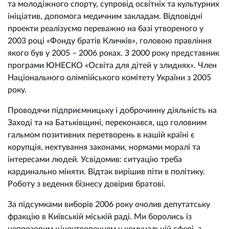
та молодіжного спорту, супровід освітніх та культурних
ініціатив, допомога медичним закладам. Відповідні
проекти реалізуємо переважно на базі утвореного у
2003 році «Фонду братів Кличків», головою правління
якого був у 2005 – 2006 роках. З 2000 року представник
програми ЮНЕСКО «Освіта для дітей у злиднях». Член
Національного олімпійського комітету України з 2005
року.
Проводячи підприємницьку і доброчинну діяльність на
Заході та на Батьківщині, переконався, що головним
гальмом позитивних перетворень в нашій країні є
корупція, нехтування законами, нормами моралі та
інтересами людей. Усвідомив: ситуацію треба
кардинально міняти. Відтак вирішив піти в політику.
Роботу з ведення бізнесу довірив братові.
За підсумками виборів 2006 року очолив депутатську
фракцію в Київській міській раді. Ми боролись із