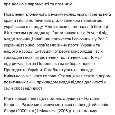
працюємо в парламенті та поза ним.
Повалення злочинного режиму колишнього Президента
країни і його поплічників стало великою перемогою
українського народу. Але загрози національній безпеці
й інтересам громадян країни залишаються. Усунені від
влади злочинці знайшли прихисток і союзників у Росії,
керівництво якої розв’язало війну проти України та
нашого народу. Ситуація потребує консолідації всіх
громадян і всіх патріотичних політичних сил. Тому я
підтримав Петра Порошенка на виборах нового
Президента України. Сам балотуюсь на посаду
Київського міського голови. Столиця має стати лідером
позитивних змін, прикладом влади відповідальності й
сили справедливості.
Мої переконання і цілі поділяє дружина – Наталія
Єгорова. Разом ми виховуємо трьох наших дітей: синів
Єгора (2000 р. н.) і Максима (2005 р. н.) та доньку