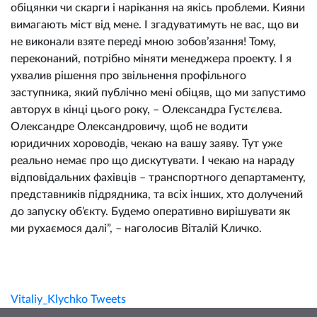
обіцянки чи скарги і нарікання на якісь проблеми. Кияни
вимагають міст від мене. І згадуватимуть не вас, що ви
не виконали взяте переді мною зобов’язання! Тому,
переконаний, потрібно міняти менеджера проекту. І я
ухвалив рішення про звільнення профільного
заступника, який публічно мені обіцяв, що ми запустимо
авторух в кінці цього року, – Олександра Густєлєва.
Олександре Олександровичу, щоб не водити
юридичних хороводів, чекаю на вашу заяву. Тут уже
реально немає про що дискутувати. І чекаю на нараду
відповідальних фахівців – транспортного департаменту,
представників підрядника, та всіх інших, хто долучений
до запуску об’єкту. Будемо оперативно вирішувати як
ми рухаємося далі”, – наголосив Віталій Кличко.
Vitaliy_Klychko Tweets