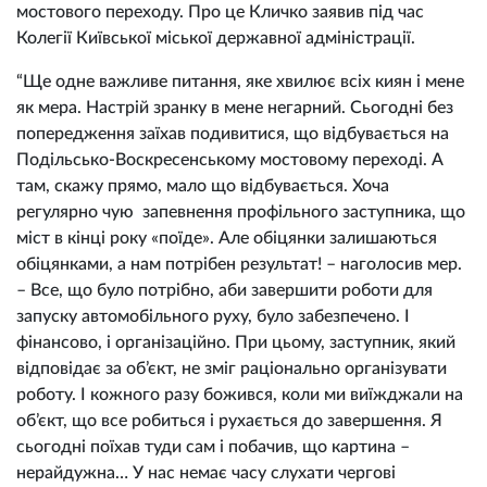
мостового переходу. Про це Кличко заявив під час
Колегії Київської міської державної адміністрації.
“Ще одне важливе питання, яке хвилює всіх киян і мене
як мера. Настрій зранку в мене негарний. Сьогодні без
попередження заїхав подивитися, що відбувається на
Подільсько-Воскресенському мостовому переході. А
там, скажу прямо, мало що відбувається. Хоча
регулярно чую запевнення профільного заступника, що
міст в кінці року «поїде». Але обіцянки залишаються
обіцянками, а нам потрібен результат! – наголосив мер.
– Все, що було потрібно, аби завершити роботи для
запуску автомобільного руху, було забезпечено. І
фінансово, і організаційно. При цьому, заступник, який
відповідає за об’єкт, не зміг раціонально організувати
роботу. І кожного разу божився, коли ми виїжджали на
об’єкт, що все робиться і рухається до завершення. Я
сьогодні поїхав туди сам і побачив, що картина –
нерайдужна… У нас немає часу слухати чергові