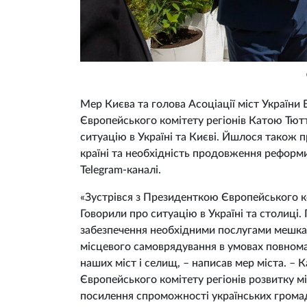
Мер Києва та голова Асоціації міст України
Європейського комітету регіонів Катою Тютт
ситуацію в Україні та Києві. Йшлося також
країні та необхідність продовження реформи
Telegram-каналі.
«Зустрівся з Президенткою Європейського ко
Говорили про ситуацію в Україні та столиці
забезпечення необхідними послугами мешкан
місцевого самоврядування в умовах повнома
наших міст і селищ, – написав мер міста. – 
Європейського комітету регіонів розвитку м
посилення спроможності українських громад