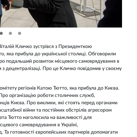
 Віталій Кличко зустрівся з Президенткою
о, яка прибула до української столиці. Обговорили
 про подальший розвиток місцевого самоврядування в
 з децентралізаці. Про це Кличко повідомив у своєму
мітету регіонів Катою Тютто, яка прибула до Києва.
. Про організацію роботи столичних служб,
ців Києва. Про виклики, які стоять перед органами
сштабної війни та постійних обстрілів агресором
Ката Тютто наголосила на важливості для
ісцевого самоврядування в Україні,
. Та готовності європейських партнерів допомагати