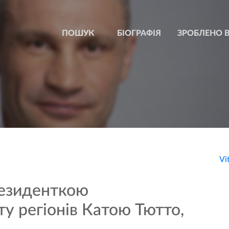
БІОГРАФІЯ
ЗРОБЛЕНО В
Vi
резиденткою
у регіонів Катою Тютто,