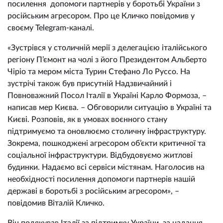
посилення допомоги партнерів у боротьбі України з
російським агресором. Про це Кличко повідомив у
своєму Telegram-каналі.
«Зустрівся у столичній мерії з делегацією італійського
регіону П’ємонт на чолі з його Президентом Альберто
Чіріо та мером міста Турин Стефано Ло Руссо. На
зустрічі також був присутній Надзвичайний і
Повноважний Посол Італії в Україні Карло Формоза, –
написав мер Києва. – Обговорили ситуацію в Україні та
Києві. Розповів, як в умовах воєнного стану
підтримуємо та оновлюємо столичну інфраструктуру.
Зокрема, пошкоджені агресором об’єкти критичної та
соціальної інфраструктури. Відбудовуємо житлові
будинки. Надаємо всі сервіси містянам. Наголосив на
необхідності посилення допомоги партнерів нашій
державі в боротьбі з російським агресором», –
повідомив Віталій Кличко.
Він подякував Італії за підтримку України, за надання