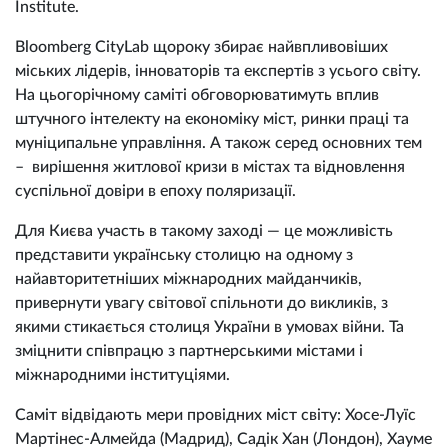
Institute.
Bloomberg CityLab щороку збирає найвпливовіших
міських лідерів, інноваторів та експертів з усього світу.
На цьогорічному саміті обговорюватимуть вплив
штучного інтелекту на економіку міст, ринки праці та
муніципальне управління. А також серед основних тем
– вирішення житлової кризи в містах та відновлення
суспільної довіри в епоху поляризації.
Для Києва участь в такому заході — це можливість
представити українську столицю на одному з
найавторитетніших міжнародних майданчиків,
привернути увагу світової спільноти до викликів, з
якими стикається столиця України в умовах війни. Та
зміцнити співпрацю з партнерськими містами і
міжнародними інституціями.
Саміт відвідають мери провідних міст світу: Хосе-Луїс
Мартінес-Алмейда (Мадрид), Садік Хан (Лондон), Хауме