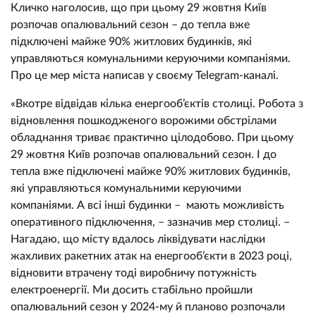
Кличко наголосив, що при цьому 29 жовтня Київ
розпочав опалювальний сезон – до тепла вже
підключені майже 90% житлових будинків, які
управляються комунальними керуючими компаніями.
Про це мер міста написав у своєму Telegram-каналі.
«Вкотре відвідав кілька енергооб’єктів столиці. Робота з
відновлення пошкодженого ворожими обстрілами
обладнання триває практично цілодобово. При цьому
29 жовтня Київ розпочав опалювальний сезон. І до
тепла вже підключені майже 90% житлових будинків,
які управляються комунальними керуючими
компаніями. А всі інші будинки – мають можливість
оперативного підключення, – зазначив мер столиці. –
Нагадаю, що місту вдалось ліквідувати наслідки
жахливих ракетних атак на енергооб’єкти в 2023 році,
відновити втрачену тоді виробничу потужність
електроенергії. Ми досить стабільно пройшли
опалювальний сезон у 2024-му й планово розпочали