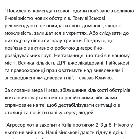
“Посилення комендантської години пов’язане з великою
ймовірністю нових обстрілів. Тому військові
рекомендують не покидати своїх домівок і, якщо є
можливість, залишатися в укриттях. Або слідувати до
них одразу після сигналу тривоги. По-друге, це
пов’язано з активною роботою диверсійно-
розвідувальних груп. Не таємниця, що такі є в нашому
місті. Велика кількість ДРГ вже ліквідовані. І військові
та правоохоронці працюватимуть над виявленням і
знешкодженням диверсантів”, – сказав Кличко.
За словами мера Києва, збільшення кількості обстрілів
житлових кварталів міста російськими військами
спрямоване на те, щоб дестабілізувати ситуацію в
столиці та посіяти паніку серед людей.
“Агресор хотів захопити Київ протягом 2-3 діб. Нічого у
нього не вийшло. Наші військові дають гідну відсіч. І