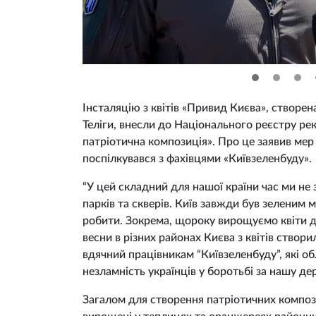
Інсталяцію з квітів «Привид Києва», створен
Теліги, внесли до Національного реєстру рек
патріотична композиція». Про це заявив мер
поспілкувався з фахівцями «Київзеленбуду».
“У цей складний для нашої країни час ми не
парків та скверів. Київ завжди був зеленим 
робити. Зокрема, щороку вирощуємо квіти дл
весни в різних районах Києва з квітів створ
вдячний працівникам “Київзеленбуду”, які об
незламність українців у боротьбі за нашу де
Загалом для створення патріотичних композиц