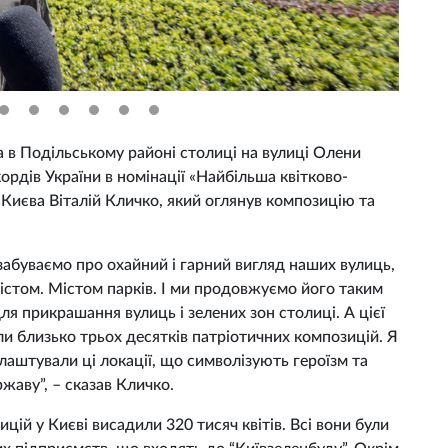
а в Подільському районі столиці на вулиці Олени
ордів України в номінації «Найбільша квітково-
 Києва Віталій Кличко, який оглянув композицію та
 забуваємо про охайний і гарний вигляд наших вулиць,
містом. Містом парків. І ми продовжуємо його таким
я прикрашання вулиць і зелених зон столиці. А цієї
или близько трьох десятків патріотичних композицій. Я
лаштували ці локації, що символізують героїзм та
ржаву”, – сказав Кличко.
ій у Києві висадили 320 тисяч квітів. Всі вони були