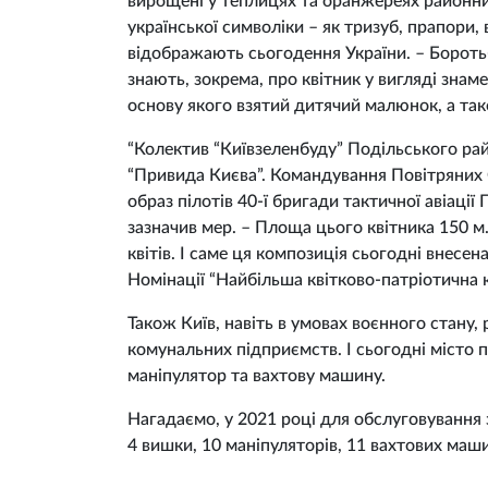
вирощені у теплицях та оранжереях районни
української символіки – як тризуб, прапори
відображають сьогодення України. – Боротьб
знають, зокрема, про квітник у вигляді знаме
основу якого взятий дитячий малюнок, а так
“Колектив “Київзеленбуду” Подільського ра
“Привида Києва”. Командування Повітряних
образ пілотів 40-ї бригади тактичної авіації
зазначив мер. – Площа цього квітника 150 м. 
квітів. І саме ця композиція сьогодні внесе
Номінації “Найбільша квітково-патріотична к
Також Київ, навіть в умовах воєнного стану,
комунальних підприємств. І сьогодні місто 
маніпулятор та вахтову машину.
Нагадаємо, у 2021 році для обслуговування 
4 вишки, 10 маніпуляторів, 11 вахтових маши