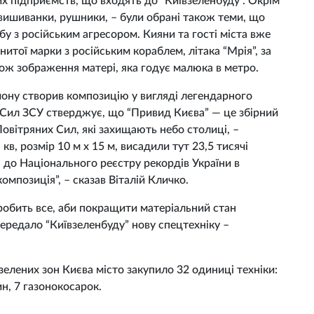
х підприємств, що входять до “Київзеленбуду”. Окрім
, вишиванки, рушники, – були обрані також теми, що
у з російським агресором. Кияни та гості міста вже
нитої марки з російським кораблем, літака “Мрія”, за
ож зображення матері, яка годує малюка в метро.
йону створив композицію у вигляді легендарного
 Сил ЗСУ стверджує, що “Привид Києва” — це збірний
 Повітряних Сил, які захищають небо столиці, –
кв, розмір 10 м х 15 м, висадили тут 23,5 тисячі
на до Національного реєстру рекордів України в
омпозиція”, – сказав Віталій Кличко.
 робить все, аби покращити матеріальний стан
передало “Київзеленбуду” нову спецтехніку –
зелених зон Києва місто закупило 32 одиниці техніки:
н, 7 газонокосарок.