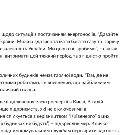
 щодо ситуації з постачанням енергоносіїв. “Давайте
України. Можна здатися та мати багато газу та гарячу
езалежність України. Ми цього не зробимо”, – сказав
нні витримати цей тяжкий період та з гідністю пройти
оличних будинків немає гарячої води. “Там, де не
монтними роботами. І я впевнений, що найближчим
толичний голова.
 відключення електроенергії в Києві, Віталій
ише підприємств, які не є ключовими в
ня спілкується з керівництвом “Київенерго” з цих
 будинках не будуть”, – підкреслив мер. Кличко
повідним комунальним службам перевірити здатність