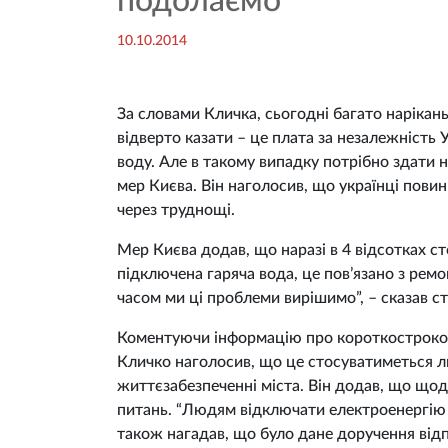
подолаємо
10.10.2014
За словами Кличка, сьогодні багато нарікань
відверто казати – це плата за незалежність 
воду. Але в такому випадку потрібно здати н
мер Києва. Він наголосив, що українці пови
через труднощі.
Мер Києва додав, що наразі в 4 відсотках ст
підключена гаряча вода, це пов’язано з ре
часом ми ці проблеми вирішимо”, – сказав с
Коментуючи інформацію про короткострокове
Кличко наголосив, що це стосуватиметься л
життєзабезпеченні міста. Він додав, що щод
питань. “Людям відключати електроенергію в
також нагадав, що було дане доручення від