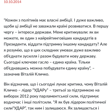
10.10.2014
“Кожен з політиків має власні амбіції. І дуже важливо,
щоби ці амбіції не заважали країні розвиватися. В першу
чергу – інтереси держави. Мене критикували: як ви
можете, як один з найрейтинговіших кандидатів в
Президенти, віддати підтримку іншому кандидату? Але
я розумію, що в цих складних умовах дуже важливо
об’єднати зусилля і разом будувати нову державу.
Сьогодні ключове гасло – єдина країна. Тільки
об’єднавшись можна побудувати єдину країну”, –
зазначив Віталій Кличко.
Він відзначив, що і сьогодні лунає критика, чому Віталій
Кличко – лідер “УДАРу” – третьої за підтримкою на
виборах 2012 року парламентської сили, підтримує
водночас і інші політсили. “Я як був лідером політичної
сили“УДАР”, так ним і залишаюся. Як залишається і